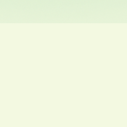
MIT UNS IN DIE RICHTIGE RICHTUNG.
Wenn Sie Fragen haben, eine Partnerschaft
eingehen möchten oder einfach nur mehr über
unser umfassendes Recyclingangebot erfahren
möchten, stehen wir Ihnen gerne zur Verfügung.
Jetzt kontaktieren